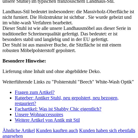
unsere Stühle) im typischen französischem Landhaus-Stil.
Landhaus-Stil bedeutet insbesondere: die Massivholz-Oberfläche ist
nicht furniert. Die Holzstruktur ist sichtbar . Sie wurde gebeizt und
im white-wash Verfahren bearbeitet.
Dieser Stuhl ist wie alle unsere Landhausmöbel aus dieser Serie in
traditioneller Schreinerqualität gefertigt. Das bedeutet: er ist
besonders stabil und langlebig und in der EU gefertigt.
Der Stuhl ist aus massiver Buche, die Sitzfläche ist mit einem
robusten Möbelpolsterstoff gepolstert.
Besondere Hinweise:
Lieferung ohne Inhalt und ohne abgebildete Deko.
Weiterführende Links zu "Polsterstuhl "Beech" White-Wash Optik"
Fragen zum Artikel?
Ratgeber: Antiker Stuhl, neu gepolstert, neu bezogen,
restauriert?
Fachartikel: Was ist Shabby Chic eigentlich?
Unsere Wohnaccessoires
Weitere Artikel von Antik mit Stil
Ähnliche Artikel
Kunden kauften auch
Kunden haben sich ebenfalls
angesehen