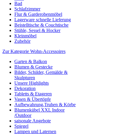
Bad
Schlafzimmer
Flur & Garderobenmöbel
Lagerware schnelle Lieferung
Beistelltische & Couchtische
Stühle, Sessel & Hocker
Kleinmöbel
Zubehör
Zur Kategorie Wohn-Accessoires
Garten & Balkon
Blumen & Gestecke
Bilder, Schilder, Gemälde &
Skulpturen
Unsere Highlights
Dekoration
Tabletts & Etageren
Vasen & Übertöpfe
Aufbewahrung,Truhen & Körbe
Blumenkübel XXL Indoor
/Outdoor
saisonale Angebote
Spiegel
Lampen und Laternen