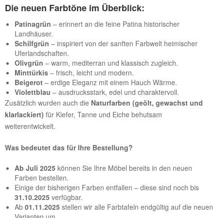
Die neuen Farbtöne im Überblick:
Patinagrün
– erinnert an die feine Patina historischer
Landhäuser.
Schilfgrün
– inspiriert von der sanften Farbwelt heimischer
Uferlandschaften.
Olivgrün
– warm, mediterran und klassisch zugleich.
Minttürkis
– frisch, leicht und modern.
Beigerot
– erdige Eleganz mit einem Hauch Wärme.
Violettblau
– ausdrucksstark, edel und charaktervoll.
Zusätzlich wurden auch die
Naturfarben (geölt, gewachst und
klarlackiert)
für Kiefer, Tanne und Eiche behutsam
weiterentwickelt.
Was bedeutet das für Ihre Bestellung?
Ab Juli 2025
können Sie Ihre Möbel bereits in den neuen
Farben bestellen.
Einige der bisherigen Farben entfallen – diese sind noch bis
31.10.2025
verfügbar.
Ab
01.11.2025
stellen wir alle Farbtafeln endgültig auf die neuen
Varianten um.