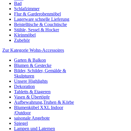
Bad
Schlafzimmer
Flur & Garderobenmöbel
Lagerware schnelle Lieferung
Beistelltische & Couchtische
Stühle, Sessel & Hocker
Kleinmöbel
Zubehör
Zur Kategorie Wohn-Accessoires
Garten & Balkon
Blumen & Gestecke
Bilder, Schilder, Gemälde &
Skulpturen
Unsere Highlights
Dekoration
Tabletts & Etageren
Vasen & Übertöpfe
Aufbewahrung,Truhen & Körbe
Blumenkübel XXL Indoor
/Outdoor
saisonale Angebote
Spiegel
Lampen und Laternen