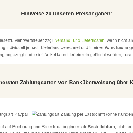
Hinweise zu unseren Preisangaben:
. gesetzl. Mehrwertsteuer zzgl.
Versand- und Lieferkosten
, wenn nicht a
g individuell je nach Lieferland berechnet und in einer
Vorschau
ange
g angezeigt und jeder Artikel kann hier einzeln gelöscht werden, bevor 
ichersten Zahlungsarten von Banküberweisung über 
auf auf Rechnung und Ratenkauf beginnen
ab Bestelldatum
, nicht e
nen Sie bei uns mit vielen weiteren Arten bezahlen, inkl. EC-Karte, 