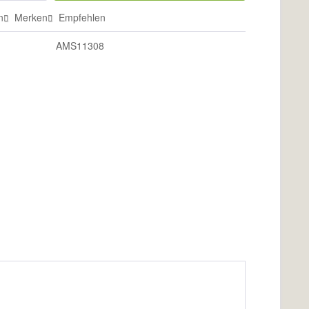
n
Merken
Empfehlen
AMS11308