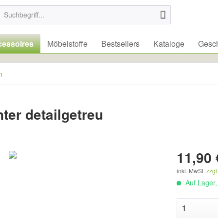
essoires
Möbelstoffe
Bestsellers
Kataloge
Gesch
n
ter detailgetreu
11,90 
inkl. MwSt.
zzgl
Auf Lager, 