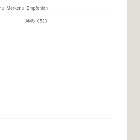
n
Merken
Empfehlen
AMS10530