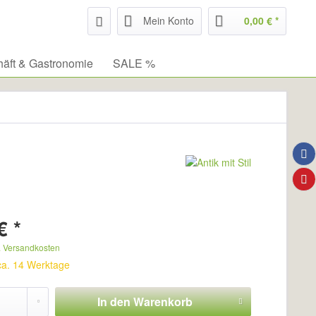
Mein Konto
0,00 € *
äft & Gastronomie
SALE %
€ *
. Versandkosten
 ca. 14 Werktage
In den
Warenkorb