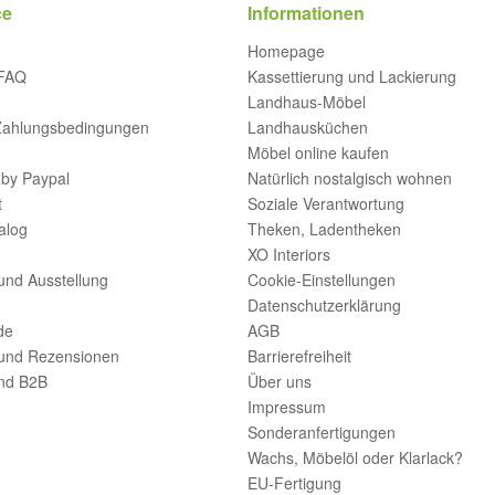
ce
Informationen
Homepage
 FAQ
Kassettierung und Lackierung
Landhaus-Möbel
Zahlungsbedingungen
Landhausküchen
Möbel online kaufen
by Paypal
Natürlich nostalgisch wohnen
t
Soziale Verantwortung
alog
Theken, Ladentheken
XO Interiors
und Ausstellung
Cookie-Einstellungen
Datenschutzerklärung
de
AGB
und Rezensionen
Barrierefreiheit
nd B2B
Über uns
Impressum
Sonderanfertigungen
Wachs, Möbelöl oder Klarlack?
EU-Fertigung