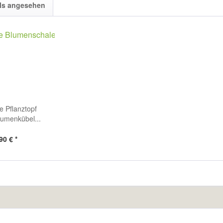
ls angesehen
 Pflanztopf
lumenkübel...
90 € *