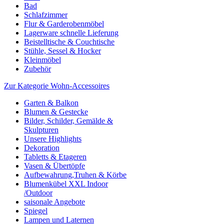
Bad
Schlafzimmer
Flur & Garderobenmöbel
Lagerware schnelle Lieferung
Beistelltische & Couchtische
Stühle, Sessel & Hocker
Kleinmöbel
Zubehör
Zur Kategorie Wohn-Accessoires
Garten & Balkon
Blumen & Gestecke
Bilder, Schilder, Gemälde &
Skulpturen
Unsere Highlights
Dekoration
Tabletts & Etageren
Vasen & Übertöpfe
Aufbewahrung,Truhen & Körbe
Blumenkübel XXL Indoor
/Outdoor
saisonale Angebote
Spiegel
Lampen und Laternen