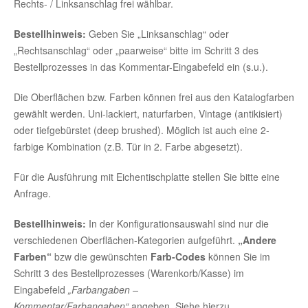
Rechts- / Linksanschlag frei wählbar.
Bestellhinweis:
Geben Sie „Linksanschlag“ oder
„Rechtsanschlag“ oder „paarweise“ bitte im Schritt 3 des
Bestellprozesses in das Kommentar-Eingabefeld ein (s.u.).
Die Oberflächen bzw. Farben können frei aus den Katalogfarben
gewählt werden. Uni-lackiert, naturfarben, Vintage (antikisiert)
oder tiefgebürstet (deep brushed). Möglich ist auch eine 2-
farbige Kombination (z.B. Tür in 2. Farbe abgesetzt).
Für die Ausführung mit Eichentischplatte stellen Sie bitte eine
Anfrage.
Bestellhinweis:
In der Konfigurationsauswahl sind nur die
verschiedenen Oberflächen-Kategorien aufgeführt.
„Andere
Farben“
bzw die gewünschten
Farb-Codes
können Sie im
Schritt 3 des Bestellprozesses (Warenkorb/Kasse) im
Eingabefeld
„Farbangaben –
Kommentar/Farbangaben“
angeben. Siehe hierzu