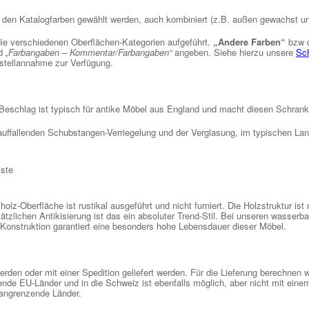
 den Katalogfarben gewählt werden, auch kombiniert (z.B. außen gewachst und
die verschiedenen Oberflächen-Kategorien aufgeführt.
„Andere Farben“
bzw 
ld
„Farbangaben – Kommentar/Farbangaben“
angeben. Siehe hierzu unsere
Sch
estellannahme zur Verfügung.
Beschlag ist typisch für antike Möbel aus England und macht diesen Schran
ffallenden Schubstangen-Verriegelung und der Verglasung, im typischen Land
iste
z-Oberfläche ist rustikal ausgeführt und nicht furniert. Die Holzstruktur ist n
zusätzlichen Antikisierung ist das ein absoluter Trend-Stil. Bei unseren wass
z-Konstruktion garantiert eine besonders hohe Lebensdauer dieser Möbel.
den oder mit einer Spedition geliefert werden. Für die Lieferung berechnen w
nde EU-Länder und in die Schweiz ist ebenfalls möglich, aber nicht mit einem 
 angrenzende Länder.