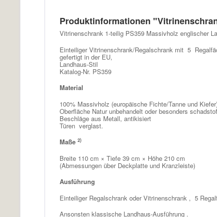
Produktinformationen "Vitrinenschr
Vitrinenschrank 1-teilig PS359 Massivholz englischer L
Einteiliger Vitrinenschrank/Regalschrank mit 5 Regalf
gefertigt in der EU,
Landhaus-Stil
Katalog-Nr. PS359
Material
100% Massivholz (europäische Fichte/Tanne und Kiefer)
Oberfläche Natur unbehandelt oder besonders schadsto
Beschläge aus Metall, antikisiert
Türen verglast.
2)
Maße
Breite 110 cm × Tiefe 39 cm × Höhe 210 cm
(Abmessungen über Deckplatte und Kranzleiste)
Ausführung
Einteiliger Regal
schrank
oder Vitrinenschrank , 5 Regal
Ansonsten klassische Landhaus-Ausführung .