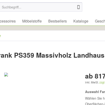
essoires
Möbelstoffe
Bestsellers
Kataloge
Gesch
r
hrank PS359 Massivholz Landhaus
ab 817
inkl. MwSt.
zzgl
Auswahl Fa
Wählen Sie h
Oberflächen-