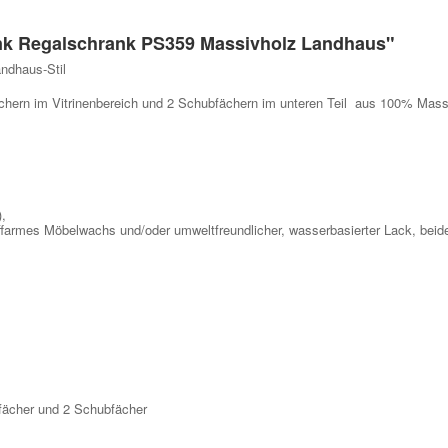
ank Regalschrank PS359 Massivholz Landhaus"
andhaus-Stil
ächern im Vitrinenbereich und 2 Schubfächern im unteren Teil aus 100% Mass
,
ffarmes Möbelwachs und/oder umweltfreundlicher, wasserbasierter Lack, beid
fächer und 2 Schubfächer