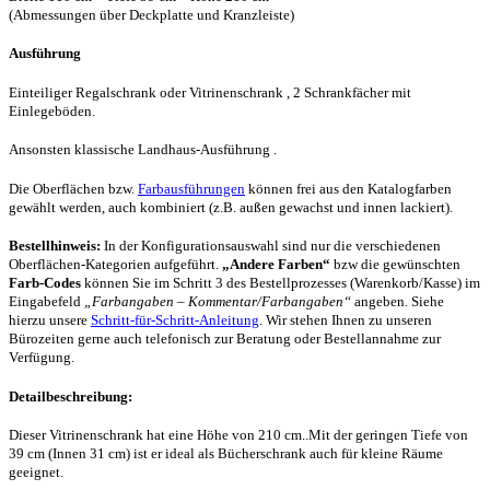
(Abmessungen über Deckplatte und Kranzleiste)
Ausführung
Einteiliger Regal
schrank
oder Vitrinenschrank , 2 Schrankfächer mit
Einlegeböden.
Ansonsten klassische Landhaus-Ausführung .
Die Oberflächen bzw.
Farbausführungen
können frei aus den Katalogfarben
gewählt werden, auch kombiniert (z.B. außen gewachst und innen lackiert).
Bestellhinweis:
In der Konfigurationsauswahl sind nur die verschiedenen
Oberflächen-Kategorien aufgeführt.
„Andere Farben“
bzw die gewünschten
Farb-Codes
können Sie im Schritt 3 des Bestellprozesses (Warenkorb/Kasse) im
Eingabefeld
„Farbangaben – Kommentar/Farbangaben“
angeben. Siehe
hierzu unsere
Schritt-für-Schritt-Anleitung
. Wir stehen Ihnen zu unseren
Bürozeiten gerne auch telefonisch zur Beratung oder Bestellannahme zur
Verfügung.
Detailbeschreibung:
Dieser Vitrinenschrank hat eine Höhe von 210 cm..Mit der geringen Tiefe von
39 cm (Innen 31 cm) ist er ideal als
Bücherschrank auch für kleine Räume
geeignet.