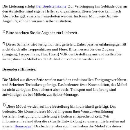
Die Lieferung erfolgt
frei Bordsteinkante
. Zur Verbringung ins Gebäude oder an
den Aufstellort sind eigene Helfer zu organisieren. Dieser Service kann nach
Absprache ggf. zusätzlich angeboten werden. Im Raum München-Dachau-
Augsburg können wir auch selber ausliefern.
1)
Bitte beachten Sie die Angaben zur Lieferzeit.
2)
Dieser Schrank wird fertig montiert geliefert. Daher passt er erfahrungsgemäß
nicht durch alle Treppenhäuser und Flure. Bitte messen Sie den Zugang
(Eingang, Treppenhaus, Flur, Türen) VOR der Bestellung aus und stellen Sie
sicher, dass das Möbel an den Aufstellort verbracht werden kann!
Besondere Hinweise:
Die Möbel aus dieser Serie werden nach den traditionellen Fertigungsverfahren
und Schreiner-Techniken gefertigt. Das bedeutet: feste Konstruktion, das Möbel
ist nicht zerlegbar. Das bedeutet aber auch: Transport und Lieferung sind
aufwändiger als bei Möbeln zur Selbst-Montage.
1)
Diese Möbel werden auf Ihre Bestellung hin individuell gefertigt. Das
bedeutet: Sie können dieses Möbel in genau Ihrer Wunsch-Ausführung
bestellen. Fertigung und Lieferung erfordern entsprechend Zeit. (Wir
informieren laufend über die aktuelle Entwicklung zu unseren Lieferzeiten auf
unserer
Homepage
.) Das bedeutet aber auch: wir haben die Möbel aus dieser