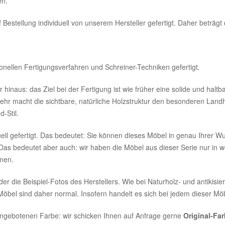
en.
 Bestellung individuell von unserem Hersteller gefertigt. Daher beträgt 
onellen Fertigungsverfahren und Schreiner-Techniken gefertigt
.
hinaus: das Ziel bei der Fertigung ist wie früher eine solide und halt
lmehr macht die sichtbare, natürliche Holzstruktur den besonderen Land
d-Stil.
uell gefertigt. Das bedeutet: Sie können dieses Möbel in genau Ihrer W
Das bedeutet aber auch: wir haben die Möbel aus dieser Serie nur in
umen.
r die Beispiel-Fotos des Herstellers. Wie bei Naturholz- und antikisie
bel sind daher normal. Insofern handelt es sich bei jedem dieser Möbe
 angebotenen Farbe: wir schicken Ihnen auf Anfrage gerne
Original-Fa