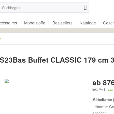
essoires
Möbelstoffe
Bestsellers
Kataloge
Gesch
r
PS23Bas Buffet CLASSIC 179 cm 
ab 876
inkl. MwSt.
zzgl
Möbelfarbe 
* Hinweis: Ge
angeben!