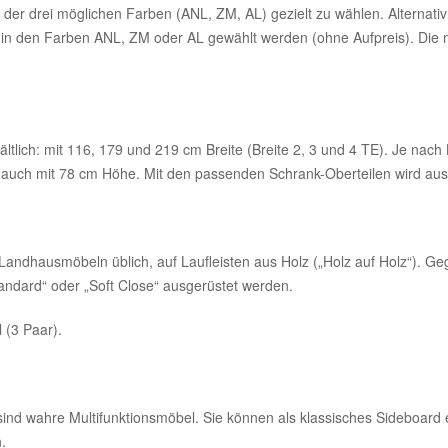
 der drei möglichen Farben (ANL, ZM, AL) gezielt zu wählen. Alternati
in den Farben ANL, ZM oder AL gewählt werden (ohne Aufpreis). Die m
ltlich: mit 116, 179 und 219 cm Breite (Breite 2, 3 und 4 TE). Je nach 
n auch mit 78 cm Höhe. Mit den passenden Schrank-Oberteilen wird aus
Landhausmöbeln üblich, auf Laufleisten aus Holz („Holz auf Holz“). G
ndard“ oder „Soft Close“ ausgerüstet werden.
 (3 Paar).
 sind wahre Multifunktionsmöbel. Sie können als klassisches Sideboard
.