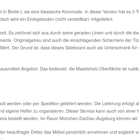
t in Breite L als eine klassische Kommode. In dieser Version hat es 
ch wird ein Einlegeboden (nicht verstellbar) mitgeliefert.
eit. Es zeichnet sich aus durch seine geraden Linien und durch die kla
mente. Originalgetreu sind auch die einschlagenden Scharniere der Tür
filiert. Der Grund ist, dass dieses Sideboard auch als Unterschrank für
smöbel-Angebot. Das bedeutet: die Massivholz-Oberfläche ist rustikal a
 werden oder per Spedition geliefert werden. Die Lieferung erfolgt als
nd eigene Helfer zu organisieren. Dieser Service kann auch von einer h
extra bestellt werden. Im Raum München-Dachau-Augsburg können wir a
(oder beauftragte Dritte) das Möbel persönlich annehmen und sogleich 