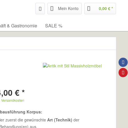
Mein Konto
0,00 € *
äft & Gastronomie
SALE %
,00 € *
. Versandkosten
rbausführung Korpus:
ier zuerst die gewünschte
Art (Technik)
der
Behandlung(en) aus.