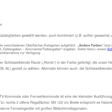
er
atalogfarben gewählt werden, auch kombiniert (z.B. außen gewachst un
die verschiedenen Oberflächen-Kategorien aufgeführt.
„Andere Farben“
bzw 
ld
„Farbangaben – Kommentar/Farbangaben“
angeben. Siehe hierzu unsere
Sch
estellannahme zur Verfügung.
r Schlüsselblende Raute („Romb“) in der Farbe gefertigt, die unser He
ZM, AL) gezielt zu wählen. Alternativ können auch die Schlüsselblen
r TV-Kommode oder Fernsehkommode ist eine der kleinsten Ausführung
Tür, rechts 2 offene Regalfächer. Mit 120 cm Breite entspricht es hist
moderne Fernsehgeräte mit großen Bildschirmdiagonalen.