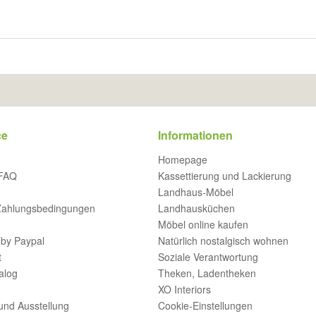
ce
Informationen
Homepage
 FAQ
Kassettierung und Lackierung
Landhaus-Möbel
Zahlungsbedingungen
Landhausküchen
Möbel online kaufen
by Paypal
Natürlich nostalgisch wohnen
t
Soziale Verantwortung
alog
Theken, Ladentheken
XO Interiors
und Ausstellung
Cookie-Einstellungen