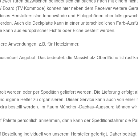
s zwei Türen,dazwischen befindet sich ein offenes Fach mit einem nicht
TV-Board (TV-Kommode) können hier neben dem Receiver weitere Gerät
ieses Herstellers sind Innenwände und Einlegeböden ebenfalls gewachs
werden. Auch die Deckplatte kann in einer unterschiedlichen Farb-Ausf
e kann aus europäischer Fichte oder Eiche bestellt werden.
dere Anwendungen, z.B. für Hotelzimmer.
öbel-Angebot. Das bedeutet: die Massivholz-Oberfläche ist rustikal au
t werden oder per Spedition geliefert werden. Die Lieferung erfolgt a
nd eigene Helfer zu organisieren. Dieser Service kann auch von einer h
extra bestellt werden. Im Raum München-Dachau-Augsburg können wir a
uf Palette persönlich annehmen, dann kann der Speditionsfahrer die P
 Bestellung individuell von unserem Hersteller gefertigt. Daher beträgt