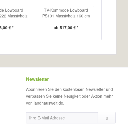
e Lowboard
TV-Kommode Lowboard
TV-Kommo
222 Massivholz
PS101 Massivholz 160 cm
Sideboard P
8,00 € *
ab 517,00 € *
ab 4
Newsletter
Abonnieren Sie den kostenlosen Newsletter und
verpassen Sie keine Neuigkeit oder Aktion mehr
von landhauswelt.de.