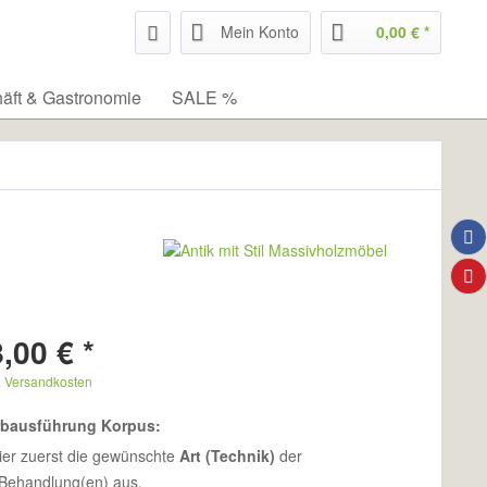
Mein Konto
0,00 € *
äft & Gastronomie
SALE %
,00 € *
. Versandkosten
rbausführung Korpus:
ier zuerst die gewünschte
Art (Technik)
der
Behandlung(en) aus.