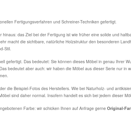
onellen Fertigungsverfahren und Schreiner-Techniken gefertigt
.
hinaus: das Ziel bei der Fertigung ist wie früher eine solide und halt
lmehr macht die sichtbare, natürliche Holzstruktur den besonderen Lan
d-Stil.
uell gefertigt. Das bedeutet: Sie können dieses Möbel in genau Ihrer W
Das bedeutet aber auch: wir haben die Möbel aus dieser Serie nur in
umen.
r die Beispiel-Fotos des Herstellers. Wie bei Naturholz- und antikisie
bel sind daher normal. Insofern handelt es sich bei jedem dieser Möbe
r angebotenen Farbe: wir schicken Ihnen auf Anfrage gerne
Original-Fa