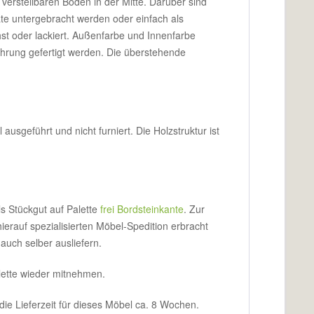
 verstellbaren Boden in der Mitte. Darüber sind
e untergebracht werden oder einfach als
t oder lackiert. Außenfarbe und Innenfarbe
ührung gefertigt werden. Die überstehende
sgeführt und nicht furniert. Die Holzstruktur ist
ls Stückgut auf Palette
frei Bordsteinkante
. Zur
ierauf spezialisierten Möbel-Spedition erbracht
uch selber ausliefern.
alette wieder mitnehmen.
 die Lieferzeit für dieses Möbel ca. 8 Wochen.