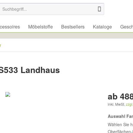
essoires
Möbelstoffe
Bestsellers
Kataloge
Gesch
r
S533 Landhaus
ab 488
inkl. MwSt.
zzgl
Auswahl Fa
Wählen Sie h
Oberflächen-