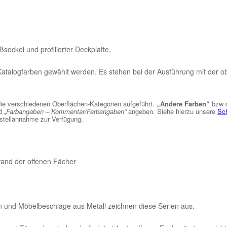
ockel und profilierter Deckplatte,
atalogfarben gewählt werden. Es stehen bei der Ausführung mit der ob
die verschiedenen Oberflächen-Kategorien aufgeführt.
„Andere Farben“
bzw 
ld
„Farbangaben – Kommentar/Farbangaben“
angeben. Siehe hierzu unsere
Sch
estellannahme zur Verfügung.
and der offenen Fächer
 und Möbelbeschläge aus Metall zeichnen diese Serien aus.